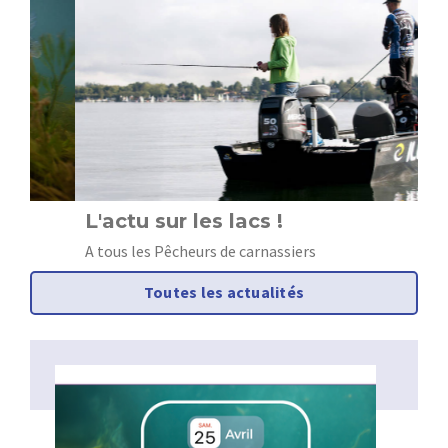
L'actu sur les lacs !
O
c
A tous les Pêcheurs de carnassiers
Toutes les actualités