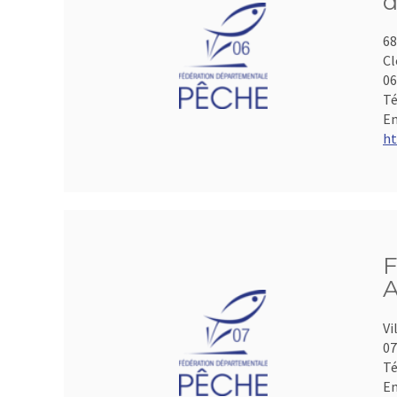
d
68
Cl
06
Té
Em
ht
F
A
Vi
07
Té
Em