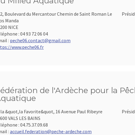
u Milieu Aquatique
2, Boulevard du Mercantour Chemin de Saint Roman Le
Présid
os Manda
200 NICE
léphone :
04 93 72 06 04
ail :
peche06.contact@gmail.com
tps://www.peche06.fr
édération de l'Ardèche pour la Pêch
quatique
lla &quot,la Favorite&quot, 16 Avenue Paul Ribeyre
Présid
600 VALS LES BAINS
léphone :
04.75.37.09.68
ail :
accueil.federation@peche-ardeche.com