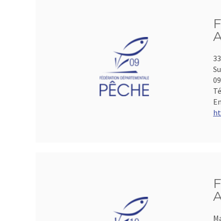
F
A
33
Su
0
Té
Em
ht
F
A
Ma