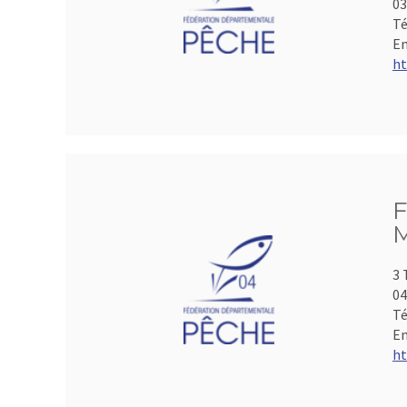
0
Té
Em
ht
F
M
3 
04
Té
Em
ht