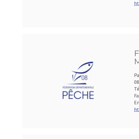
ht
F
M
Pa
0
Té
Fa
Em
ht