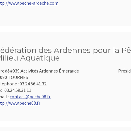
tp://www.peche-ardeche.com
édération des Ardennes pour la Pê
ilieu Aquatique
rc d&#039,Activités Ardennes Émeraude
Présid
8090 TOURNES
léphone :
03.24.56.41.32
x :
03.24.59.31.11
ail :
contact@peche08.fr
tp://www.peche08.fr