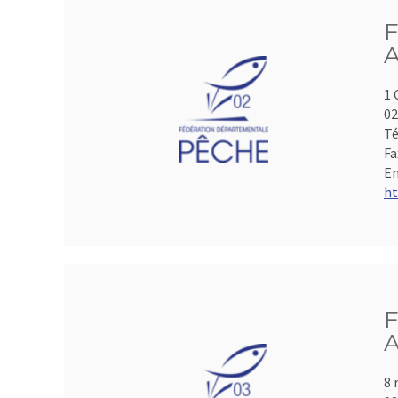
F
A
1 
0
Té
Fa
Em
ht
F
A
8 