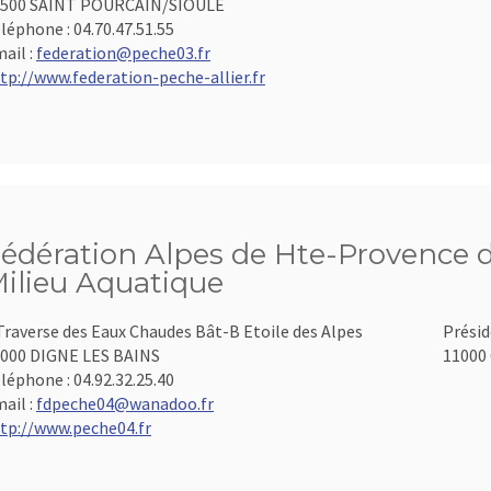
3500 SAINT POURCAIN/SIOULE
léphone :
04.70.47.51.55
ail :
federation@peche03.fr
tp://www.federation-peche-allier.fr
édération Alpes de Hte-Provence d
ilieu Aquatique
Traverse des Eaux Chaudes Bât-B Etoile des Alpes
Présid
000 DIGNE LES BAINS
11000 
léphone :
04.92.32.25.40
ail :
fdpeche04@wanadoo.fr
tp://www.peche04.fr