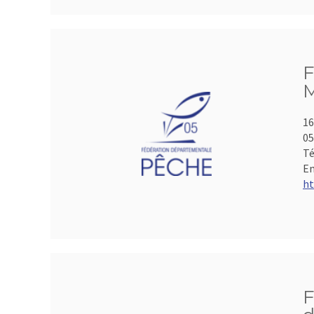
F
M
16
05
Té
Em
ht
F