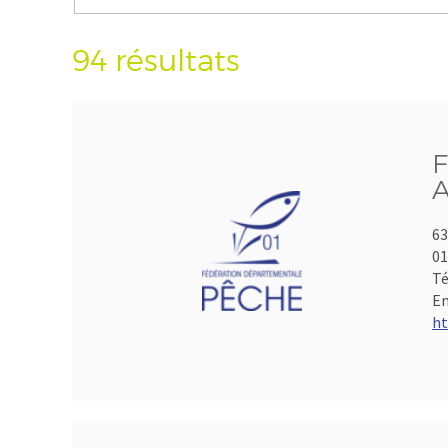
94 résultats
F
A
63
01
Té
Em
ht