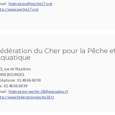
ail :
federation@peche17.org
tp://www.peche17.org
édération du Cher pour la Pêche et
quatique
3, rue de Mazières
8000 BOURGES
léphone :
02.48.66.68.90
x :
02.48.66.68.99
ail :
federation-peche-18@wanadoo.fr
tp://www.federationpeche18.fr