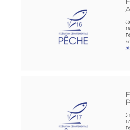
F
A
60
1
Té
Em
ht
F
P
5 
17
Té