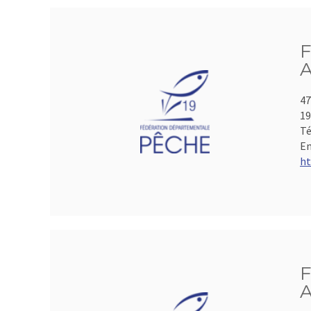
F
A
47
19
Té
Em
ht
F
A