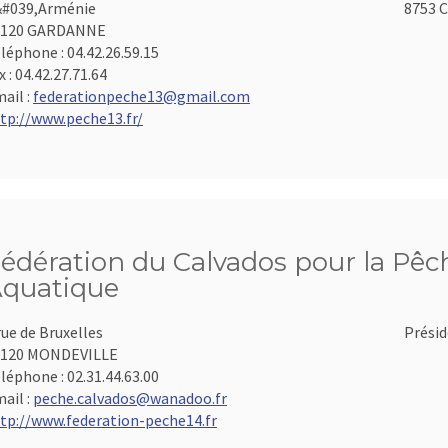
#039,Arménie
8753 C
3120 GARDANNE
léphone :
04.42.26.59.15
x :
04.42.27.71.64
ail :
federationpeche13@gmail.com
tp://www.peche13.fr/
édération du Calvados pour la Pêch
quatique
rue de Bruxelles
Présid
4120 MONDEVILLE
léphone :
02.31.44.63.00
ail :
peche.calvados@wanadoo.fr
tp://www.federation-peche14.fr