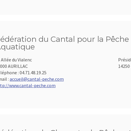
édération du Cantal pour la Pêche 
quatique
 Allée du Vialenc
Présid
000 AURILLAC
14250 
léphone :
04.71.48.19.25
ail :
accueil@cantal-peche.com
tp://www.cantal-peche.com