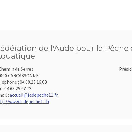
édération de l'Aude pour la Pêche e
quatique
Chemin de Serres
Présid
1000 CARCASSONNE
léphone :
04.68.25.16.03
x :
04.68.25.67.73
ail :
accueil@fedepeche11.fr
tp://www.fedepeche11.fr