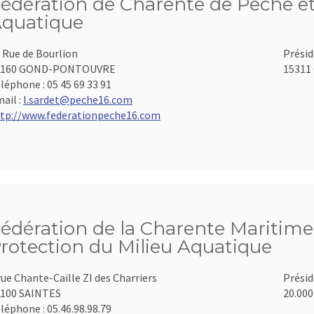
édération de Charente de Pêche et
quatique
 Rue de Bourlion
Présid
6160 GOND-PONTOUVRE
15311 
léphone :
05 45 69 33 91
ail :
l.sardet@peche16.com
tp://www.federationpeche16.com
édération de la Charente Maritime 
rotection du Milieu Aquatique
rue Chante-Caille ZI des Charriers
Présid
100 SAINTES
20.000
léphone :
05.46.98.98.79