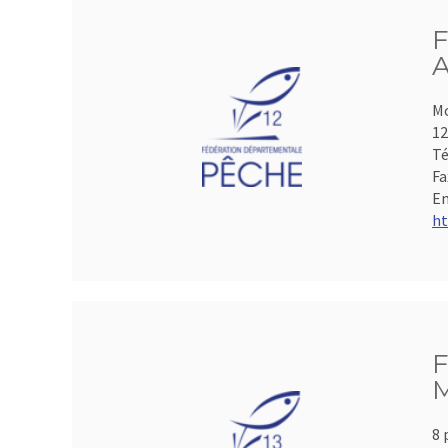
F
A
Mo
1
Té
Fa
Em
ht
F
M
8 