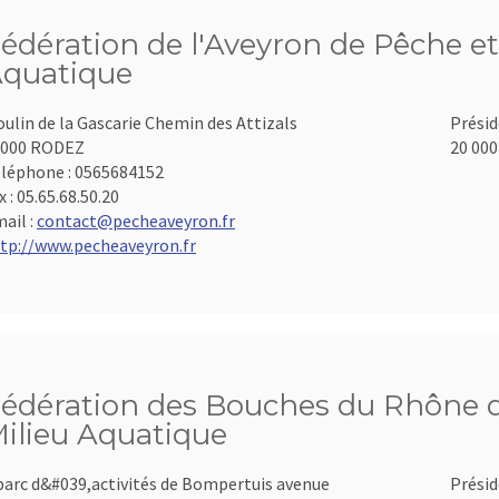
édération de l'Aveyron de Pêche et
quatique
ulin de la Gascarie Chemin des Attizals
Présid
2000 RODEZ
20 000
léphone :
0565684152
x :
05.65.68.50.20
ail :
contact@pecheaveyron.fr
tp://www.pecheaveyron.fr
édération des Bouches du Rhône d
ilieu Aquatique
parc d&#039,activités de Bompertuis avenue
Présid