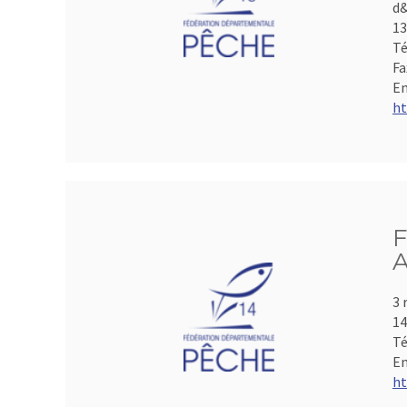
d&
1
Té
Fa
Em
ht
F
A
3 
1
Té
Em
ht