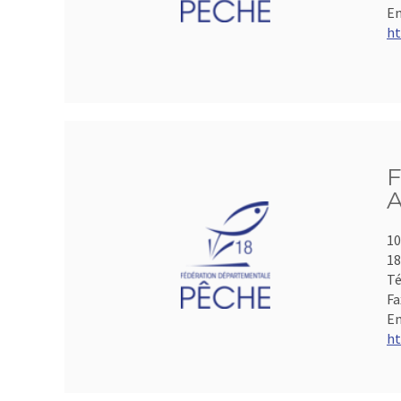
Em
ht
F
A
10
1
Té
Fa
Em
ht