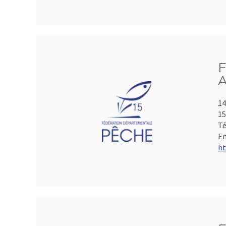
F
A
14
15
Té
Em
ht