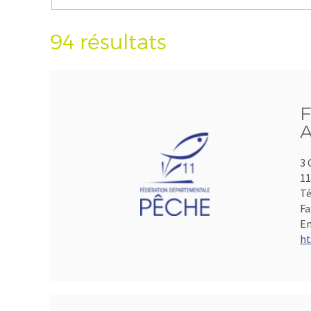
94 résultats
F
A
3 
1
Té
Fa
Em
ht