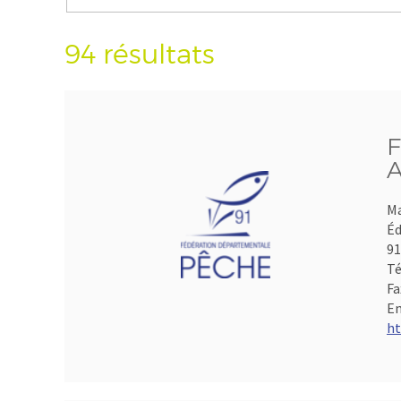
94 résultats
F
A
Ma
Éd
9
Té
Fa
Em
ht