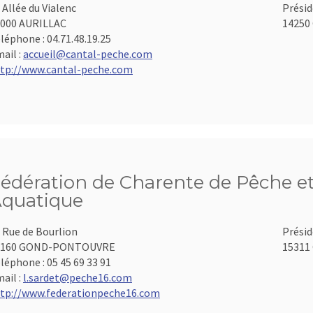
 Allée du Vialenc
Présid
000 AURILLAC
14250 
léphone :
04.71.48.19.25
ail :
accueil@cantal-peche.com
tp://www.cantal-peche.com
édération de Charente de Pêche et
quatique
 Rue de Bourlion
Présid
6160 GOND-PONTOUVRE
15311 
léphone :
05 45 69 33 91
ail :
l.sardet@peche16.com
tp://www.federationpeche16.com