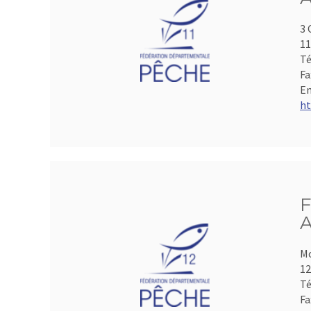
3 
1
Té
Fa
Em
ht
F
A
Mo
1
Té
Fa