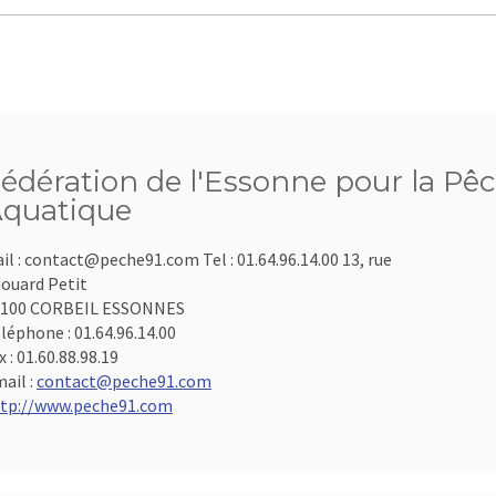
édération de l'Essonne pour la Pêc
quatique
il : contact@peche91.com Tel : 01.64.96.14.00 13, rue
ouard Petit
1100 CORBEIL ESSONNES
léphone :
01.64.96.14.00
x :
01.60.88.98.19
ail :
contact@peche91.com
tp://www.peche91.com