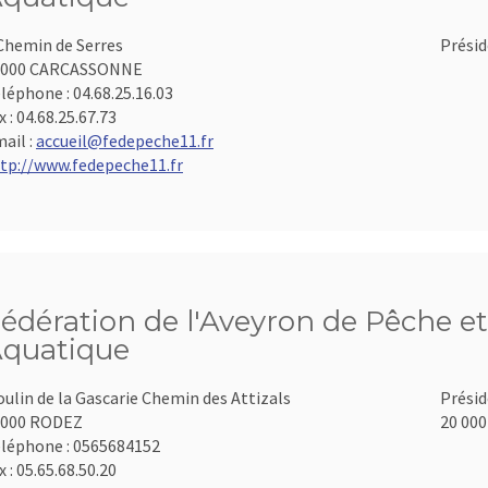
Chemin de Serres
Présid
1000 CARCASSONNE
léphone :
04.68.25.16.03
x :
04.68.25.67.73
ail :
accueil@fedepeche11.fr
tp://www.fedepeche11.fr
édération de l'Aveyron de Pêche et
quatique
ulin de la Gascarie Chemin des Attizals
Présid
2000 RODEZ
20 000
léphone :
0565684152
x :
05.65.68.50.20