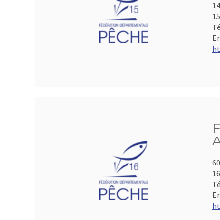
14
15
Té
Em
ht
F
A
60
1
Té
Em
ht