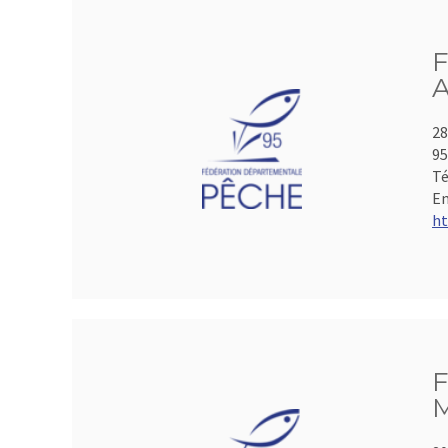
F
A
28
95
Té
Em
ht
F
M