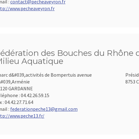
ail :
contact@pecheaveyron.fr
tp://www.pecheaveyron.fr
édération des Bouches du Rhône d
ilieu Aquatique
parc d&#039,activités de Bompertuis avenue
Présid
#039,Arménie
8753 C
3120 GARDANNE
léphone :
04.42.26.59.15
x :
04.42.27.71.64
ail :
federationpeche13@gmail.com
tp://www.peche13.fr/