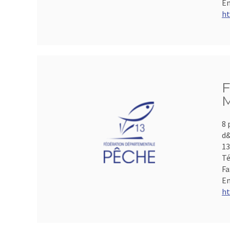
Em
ht
F
M
8 
d&
1
Té
Fa
Em
ht