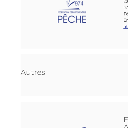
20
97
Té
Em
ht
Autres
F
A