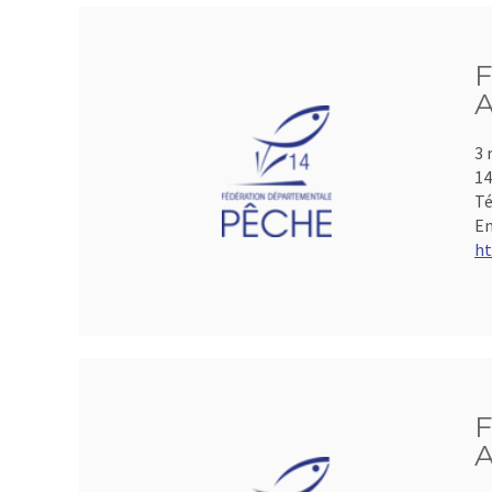
F
A
3 
1
Té
Em
ht
F
A