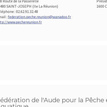
8 Route de la Passerelle
Présid
480 SAINT-JOSEPH (Ile La Réunion)
1600 C
léphone :
02.62.91.32.48
ail :
federation.peche.reunion@wanadoo.fr
tp://www.pechereunion.fr
édération de l'Aude pour la Pêche e
quatique