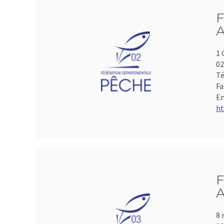
F
A
1 
0
Té
Fa
Em
ht
F
A
8 