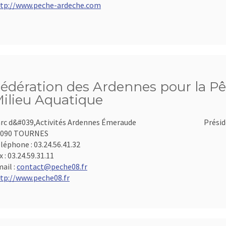
tp://www.peche-ardeche.com
édération des Ardennes pour la Pê
ilieu Aquatique
rc d&#039,Activités Ardennes Émeraude
Présid
8090 TOURNES
léphone :
03.24.56.41.32
x :
03.24.59.31.11
ail :
contact@peche08.fr
tp://www.peche08.fr