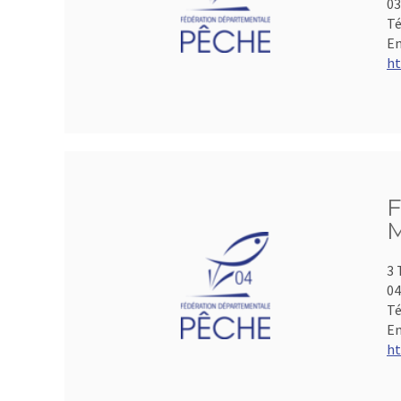
0
Té
Em
ht
F
M
3 
04
Té
Em
ht