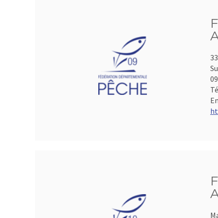
F
A
33
Su
0
Té
Em
ht
F
A
Ma