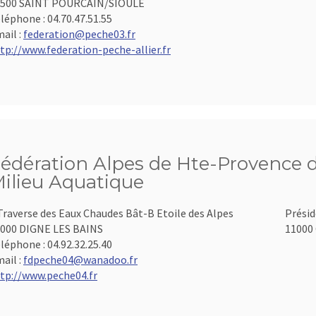
3500 SAINT POURCAIN/SIOULE
léphone :
04.70.47.51.55
ail :
federation@peche03.fr
tp://www.federation-peche-allier.fr
édération Alpes de Hte-Provence d
ilieu Aquatique
Traverse des Eaux Chaudes Bât-B Etoile des Alpes
Présid
000 DIGNE LES BAINS
11000 
léphone :
04.92.32.25.40
ail :
fdpeche04@wanadoo.fr
tp://www.peche04.fr