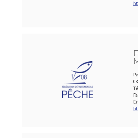
ht
F
M
Pa
0
Té
Fa
Em
ht