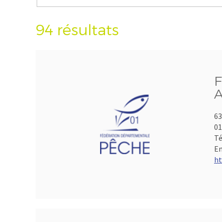
94 résultats
F
A
63
01
Té
Em
ht