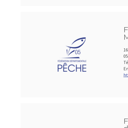
F
M
16
05
Té
Em
ht
F