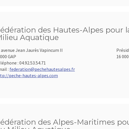
édération des Hautes-Alpes pour la
ilieu Aquatique
 avenue Jean Jaurès Vapincum II
Présid
000 GAP
16 000
léphone :
04.92.53.54.71
ail :
federation@pechehautesalpes.fr
tp://peche-hautes-alpes.com
édération des Alpes-Maritimes pour