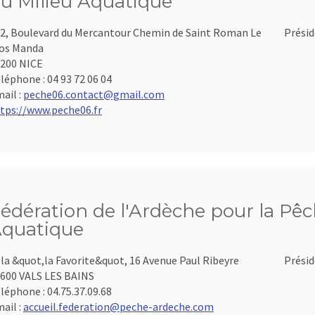
u Milieu Aquatique
2, Boulevard du Mercantour Chemin de Saint Roman Le
Présid
os Manda
200 NICE
léphone :
04 93 72 06 04
ail :
peche06.contact@gmail.com
tps://www.peche06.fr
édération de l'Ardèche pour la Pêch
quatique
lla &quot,la Favorite&quot, 16 Avenue Paul Ribeyre
Présid
600 VALS LES BAINS
léphone :
04.75.37.09.68
ail :
accueil.federation@peche-ardeche.com