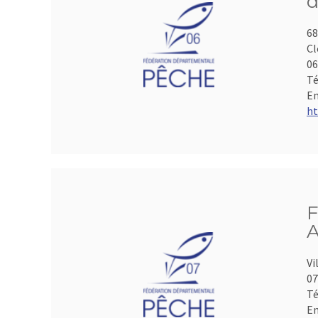
d
68
Cl
06
Té
Em
ht
F
A
Vi
07
Té
Em