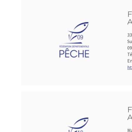
F
A
33
Su
0
Té
Em
ht
F
A
Ma