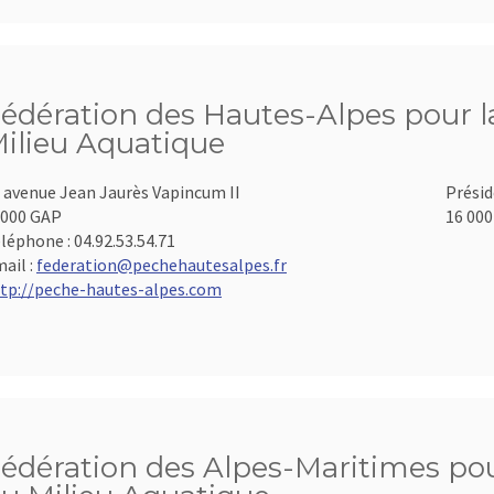
édération des Hautes-Alpes pour la
ilieu Aquatique
 avenue Jean Jaurès Vapincum II
Présid
000 GAP
16 000
léphone :
04.92.53.54.71
ail :
federation@pechehautesalpes.fr
tp://peche-hautes-alpes.com
édération des Alpes-Maritimes pour