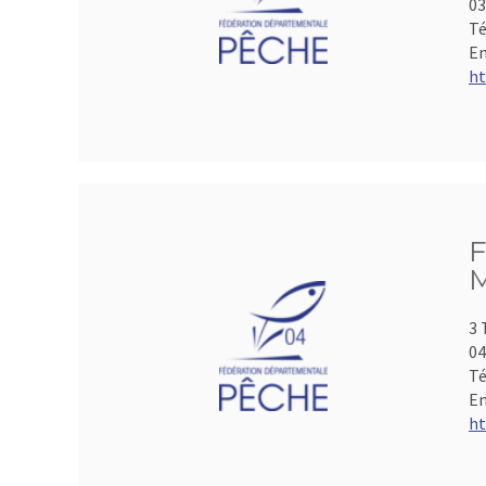
0
Té
Em
ht
F
M
3 
04
Té
Em
ht