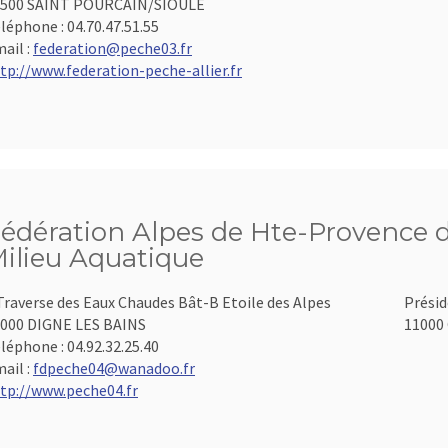
3500 SAINT POURCAIN/SIOULE
léphone :
04.70.47.51.55
ail :
federation@peche03.fr
tp://www.federation-peche-allier.fr
édération Alpes de Hte-Provence d
ilieu Aquatique
Traverse des Eaux Chaudes Bât-B Etoile des Alpes
Présid
000 DIGNE LES BAINS
11000 
léphone :
04.92.32.25.40
ail :
fdpeche04@wanadoo.fr
tp://www.peche04.fr