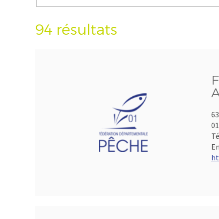
94 résultats
F
A
63
01
Té
Em
ht