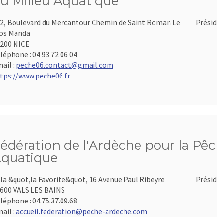
u Milieu Aquatique
2, Boulevard du Mercantour Chemin de Saint Roman Le
Présid
os Manda
200 NICE
léphone :
04 93 72 06 04
ail :
peche06.contact@gmail.com
tps://www.peche06.fr
édération de l'Ardèche pour la Pêch
quatique
lla &quot,la Favorite&quot, 16 Avenue Paul Ribeyre
Présid
600 VALS LES BAINS
léphone :
04.75.37.09.68
ail :
accueil.federation@peche-ardeche.com