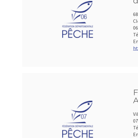
d
68
Cl
06
Té
Em
ht
F
A
Vi
07
Té
Em