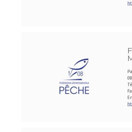
ht
F
M
Pa
0
Té
Fa
Em
ht