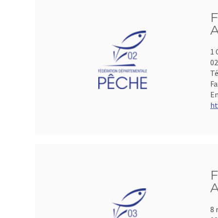
F
A
1 
0
Té
Fa
Em
ht
F
A
8 