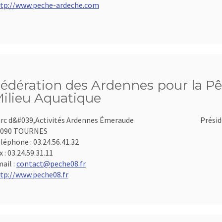
tp://www.peche-ardeche.com
édération des Ardennes pour la Pê
ilieu Aquatique
rc d&#039,Activités Ardennes Émeraude
Présid
8090 TOURNES
léphone :
03.24.56.41.32
x :
03.24.59.31.11
ail :
contact@peche08.fr
tp://www.peche08.fr