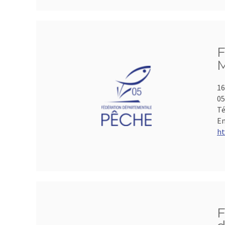
F
M
16
05
Té
Em
ht
F