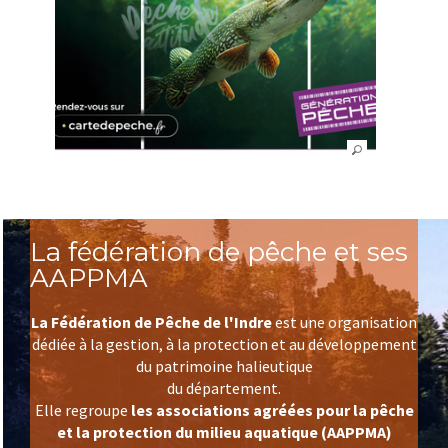
La fédération de pêche et ses
AAPPMA
La Fédération de Pêche de l'Indre
est une organisation
dédiée à la gestion, à la protection et au développement
du patrimoine halieutique
du département.
Elle regroupe
les associations agréées pour la pêche
et la protection du milieu aquatique (AAPPMA)