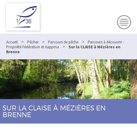
>
>
>
Accueil
Pêcher
Parcours de pêche
Parcours à découvrir -
>
Propriété Fédération et Aappma
Sur la CLAISE à Mézières en
Brenne
SUR LA CLAISE À MÉZIÈRES EN
BRENNE