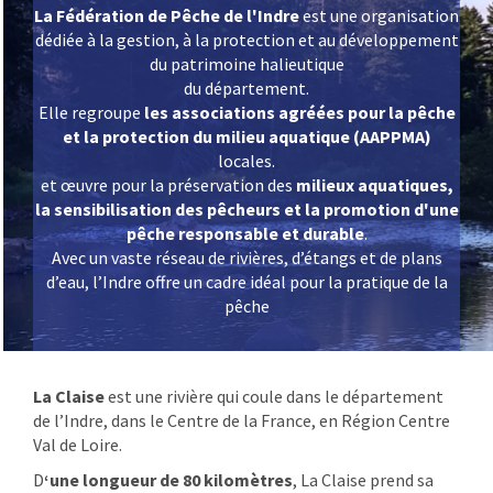
La Fédération de Pêche de l'Indre
est une organisation
dédiée à la gestion, à la protection et au développement
du patrimoine halieutique
du département.
Elle regroupe
les associations agréées pour la pêche
et la protection du milieu aquatique (AAPPMA)
locales.
et œuvre pour la préservation des
milieux aquatiques,
la sensibilisation des pêcheurs et la promotion d'une
pêche responsable et durable
.
Avec un vaste réseau de rivières, d’étangs et de plans
d’eau, l’Indre offre un cadre idéal pour la pratique de la
pêche
La Claise
est une rivière qui coule dans le département
de l’Indre, dans le Centre de la France, en Région Centre
Val de Loire.
D
‘une longueur de 80 kilomètres
, La Claise prend sa