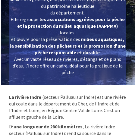
du patrimoine halieutique
du département.
Elle regroupe
les associations agréées pour la pêche
et la protection du milieu aquatique (AAPPMA)
locales.
et œuvre pour la préservation des
milieux aquatiques,
la sensibilisation des pêcheurs et la promotion d'une
pêche responsable et durable
.
Avec un vaste réseau de rivières, d’étangs et de plans
d’eau, l’Indre offre un cadre idéal pour la pratique de la
pêche
La rivière Indre
(secteur Palluau sur Indre) est une rivière
qui coule dans le département du Cher, de l’Indre et de
l’Indre et Loire, en Région Centre Val de Loire. C’est un
affluent gauche de la Loire.
D
‘une longueur de 280 kilomètres
, La rivière Indre
secteur (Palluau sur Indre) prend sa source dans le