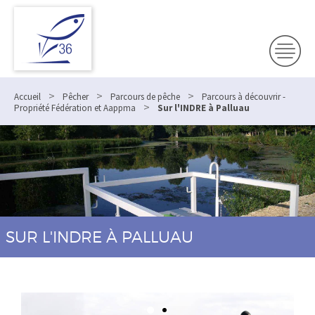
>
>
>
Accueil
Pêcher
Parcours de pêche
Parcours à découvrir -
>
Propriété Fédération et Aappma
Sur l'INDRE à Palluau
SUR L'INDRE À PALLUAU