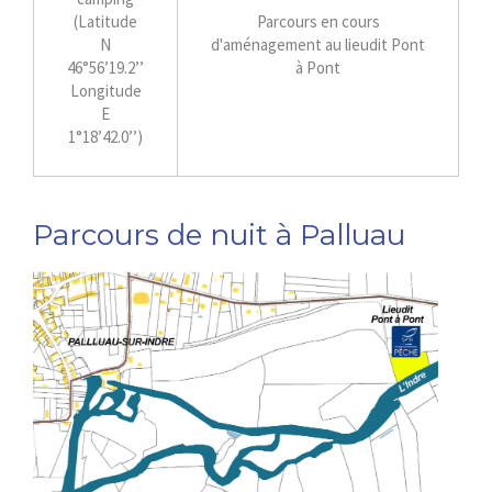
(Latitude
Parcours en cours
N
d'aménagement au lieudit Pont
46°56’19.2’’
à Pont
Longitude
E
1°18’42.0’’)
Parcours de nuit à Palluau