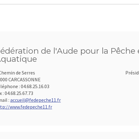
édération de l'Aude pour la Pêche e
quatique
Chemin de Serres
Présid
1000 CARCASSONNE
léphone :
04.68.25.16.03
x :
04.68.25.67.73
ail :
accueil@fedepeche11.fr
tp://www.fedepeche11.fr