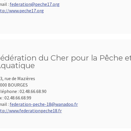
ail :
federation@peche17.org
tp://www.peche17.org
édération du Cher pour la Pêche et
quatique
3, rue de Mazières
8000 BOURGES
léphone :
02.48.66.68.90
x :
02.48.66.68.99
ail :
federation-peche-18@wanadoo.fr
tp://www.federationpeche18.fr