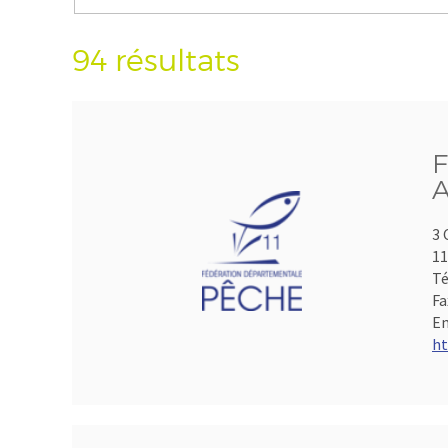
94 résultats
F
A
3 
1
Té
Fa
Em
ht