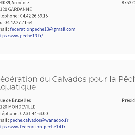
#039,Arménie
8753 C
3120 GARDANNE
léphone :
04.42.26.59.15
x :
04.42.27.71.64
ail :
federationpeche13@gmail.com
tp://www.peche13.fr/
édération du Calvados pour la Pêch
quatique
rue de Bruxelles
Présid
4120 MONDEVILLE
léphone :
02.31.44.63.00
ail :
peche.calvados@wanadoo.fr
tp://www.federation-peche14.fr