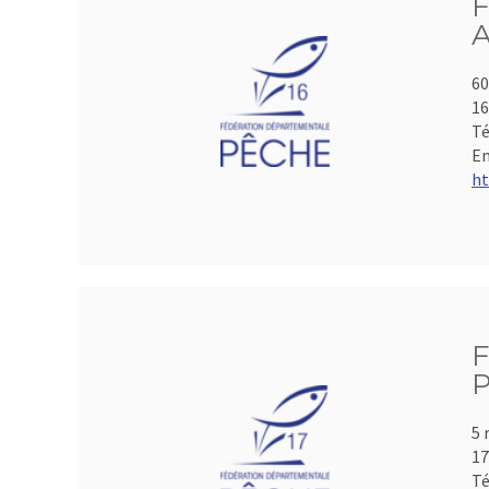
F
A
60
1
Té
Em
ht
F
P
5 
17
Té