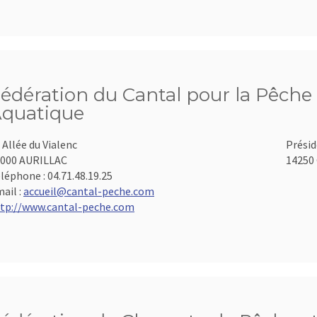
édération du Cantal pour la Pêche 
quatique
 Allée du Vialenc
Présid
000 AURILLAC
14250 
léphone :
04.71.48.19.25
ail :
accueil@cantal-peche.com
tp://www.cantal-peche.com