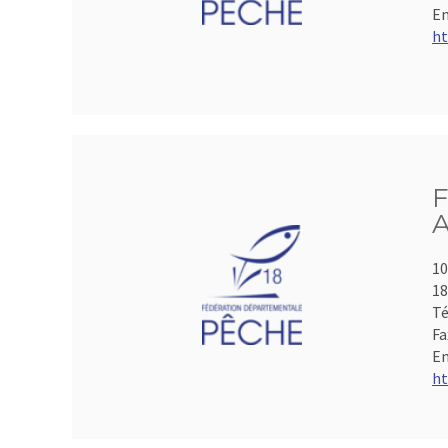
Em
ht
F
A
10
1
Té
Fa
Em
ht