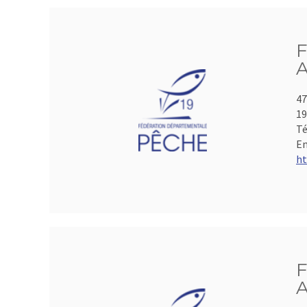
F
A
47
19
Té
Em
ht
F
A