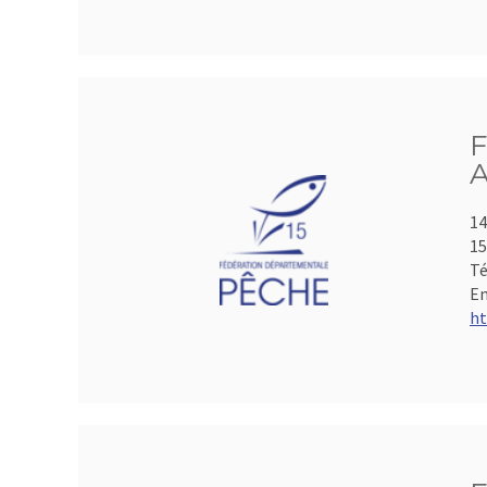
F
A
14
15
Té
Em
ht