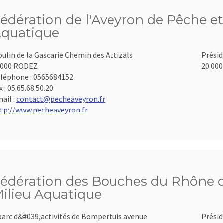
édération de l'Aveyron de Pêche et
quatique
ulin de la Gascarie Chemin des Attizals
Présid
2000 RODEZ
20 000
léphone :
0565684152
x :
05.65.68.50.20
ail :
contact@pecheaveyron.fr
tp://www.pecheaveyron.fr
édération des Bouches du Rhône d
ilieu Aquatique
parc d&#039,activités de Bompertuis avenue
Présid