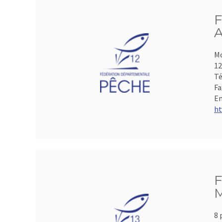
F
A
Mo
1
Té
Fa
Em
ht
F
M
8 