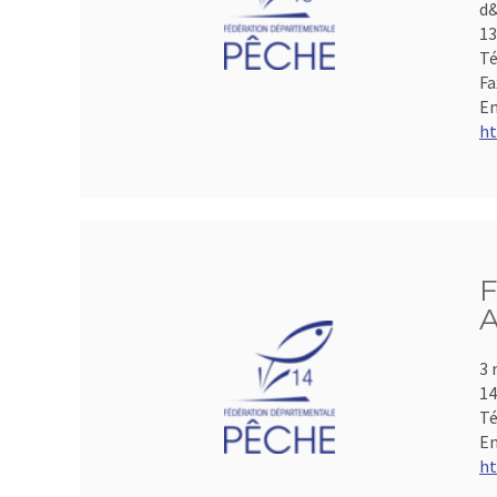
d&
1
Té
Fa
Em
ht
F
A
3 
1
Té
Em
ht