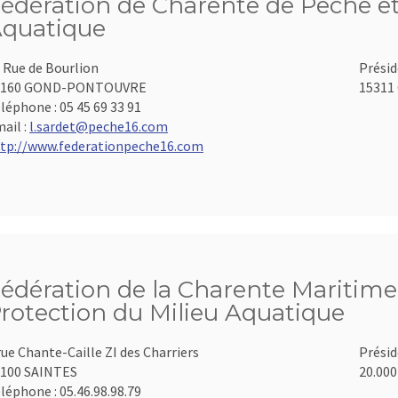
édération de Charente de Pêche et
quatique
 Rue de Bourlion
Présid
6160 GOND-PONTOUVRE
15311 
léphone :
05 45 69 33 91
ail :
l.sardet@peche16.com
tp://www.federationpeche16.com
édération de la Charente Maritime 
rotection du Milieu Aquatique
rue Chante-Caille ZI des Charriers
Présid
100 SAINTES
20.000
léphone :
05.46.98.98.79