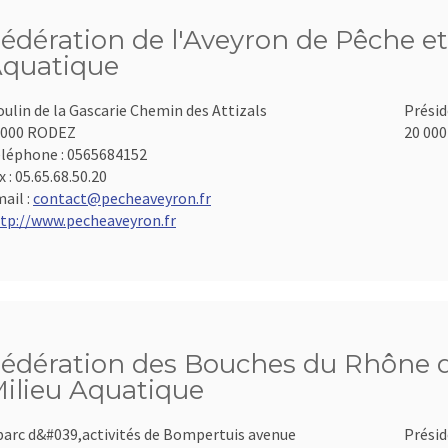
édération de l'Aveyron de Pêche et
quatique
ulin de la Gascarie Chemin des Attizals
Présid
2000 RODEZ
20 000
léphone :
0565684152
x :
05.65.68.50.20
ail :
contact@pecheaveyron.fr
tp://www.pecheaveyron.fr
édération des Bouches du Rhône d
ilieu Aquatique
parc d&#039,activités de Bompertuis avenue
Présid