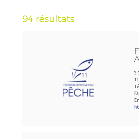
94 résultats
F
A
3 
1
Té
Fa
Em
ht