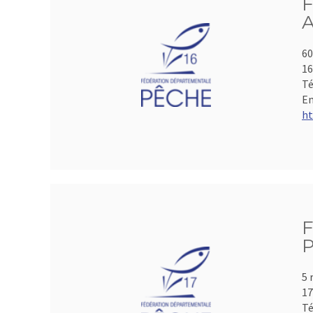
F
A
60
1
Té
Em
ht
F
P
5 
17
Té