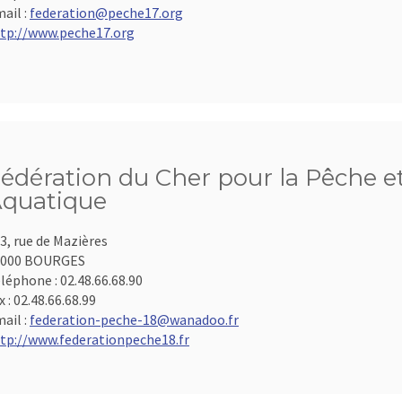
ail :
federation@peche17.org
tp://www.peche17.org
édération du Cher pour la Pêche et
quatique
3, rue de Mazières
8000 BOURGES
léphone :
02.48.66.68.90
x :
02.48.66.68.99
ail :
federation-peche-18@wanadoo.fr
tp://www.federationpeche18.fr