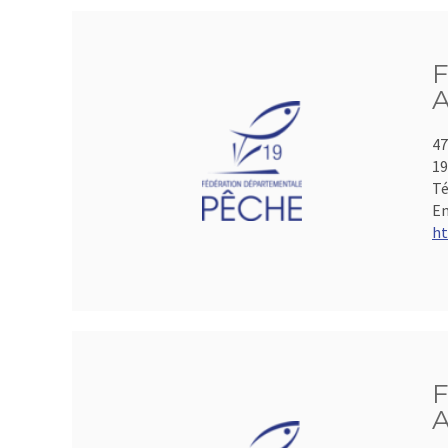
F
A
47
19
Té
Em
ht
F
A