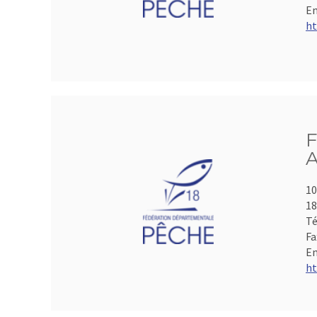
Em
ht
F
A
10
1
Té
Fa
Em
ht