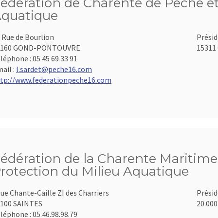
édération de Charente de Pêche et
quatique
 Rue de Bourlion
Présid
6160 GOND-PONTOUVRE
15311 
léphone :
05 45 69 33 91
ail :
l.sardet@peche16.com
tp://www.federationpeche16.com
édération de la Charente Maritime 
rotection du Milieu Aquatique
rue Chante-Caille ZI des Charriers
Présid
100 SAINTES
20.000
léphone :
05.46.98.98.79