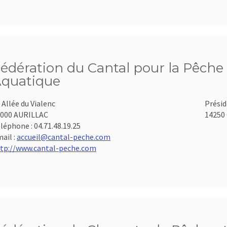
édération du Cantal pour la Pêche 
quatique
 Allée du Vialenc
Présid
000 AURILLAC
14250 
léphone :
04.71.48.19.25
ail :
accueil@cantal-peche.com
tp://www.cantal-peche.com