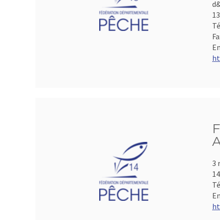
d&
1
Té
Fa
Em
ht
F
A
3 
1
Té
Em
ht