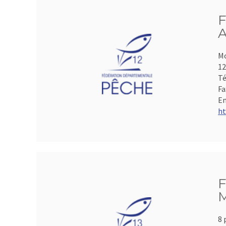
F
A
Mo
1
Té
Fa
Em
ht
F
M
8 