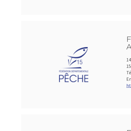
F
A
14
15
Té
Em
ht