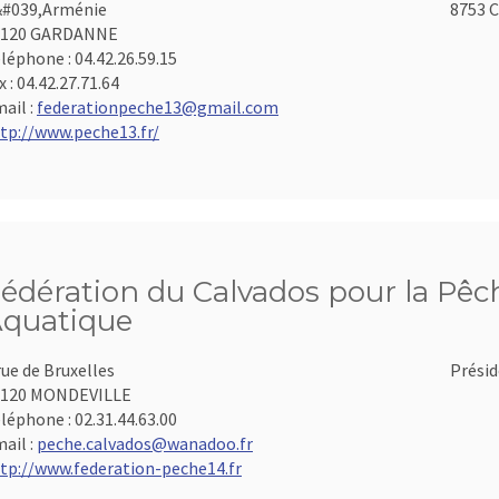
#039,Arménie
8753 C
3120 GARDANNE
léphone :
04.42.26.59.15
x :
04.42.27.71.64
ail :
federationpeche13@gmail.com
tp://www.peche13.fr/
édération du Calvados pour la Pêch
quatique
rue de Bruxelles
Présid
4120 MONDEVILLE
léphone :
02.31.44.63.00
ail :
peche.calvados@wanadoo.fr
tp://www.federation-peche14.fr