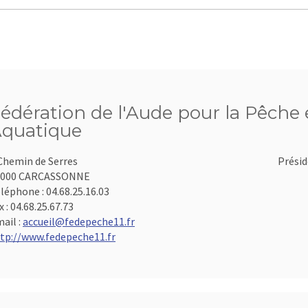
édération de l'Aude pour la Pêche e
quatique
Chemin de Serres
Présid
1000 CARCASSONNE
léphone :
04.68.25.16.03
x :
04.68.25.67.73
ail :
accueil@fedepeche11.fr
tp://www.fedepeche11.fr